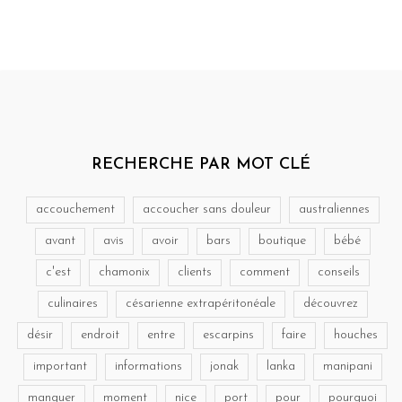
RECHERCHE PAR MOT CLÉ
accouchement
accoucher sans douleur
australiennes
avant
avis
avoir
bars
boutique
bébé
c'est
chamonix
clients
comment
conseils
culinaires
césarienne extrapéritonéale
découvrez
désir
endroit
entre
escarpins
faire
houches
important
informations
jonak
lanka
manipani
manquer
moment
nice
port
pour
pourquoi