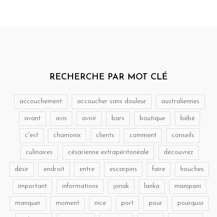
RECHERCHE PAR MOT CLÉ
accouchement
accoucher sans douleur
australiennes
avant
avis
avoir
bars
boutique
bébé
c'est
chamonix
clients
comment
conseils
culinaires
césarienne extrapéritonéale
découvrez
désir
endroit
entre
escarpins
faire
houches
important
informations
jonak
lanka
manipani
manquer
moment
nice
port
pour
pourquoi