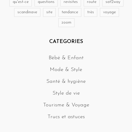
qu'est-ce
questions
revisites
route
sat2way
scandinave
site
tendance
très
voyage
zoom
CATEGORIES
Bébé & Enfant
Mode & Style
Santé & hygiène
Style de vie
Tourisme & Voyage
Trucs et astuces