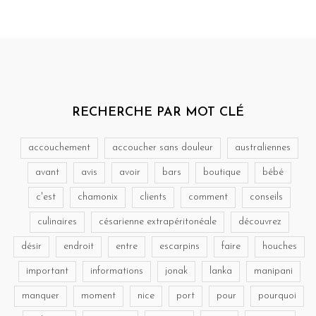
RECHERCHE PAR MOT CLÉ
accouchement
accoucher sans douleur
australiennes
avant
avis
avoir
bars
boutique
bébé
c'est
chamonix
clients
comment
conseils
culinaires
césarienne extrapéritonéale
découvrez
désir
endroit
entre
escarpins
faire
houches
important
informations
jonak
lanka
manipani
manquer
moment
nice
port
pour
pourquoi