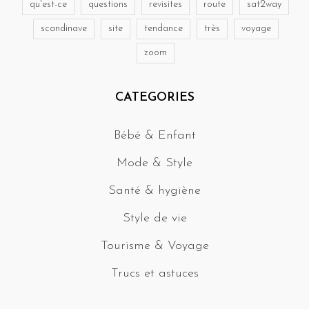
qu'est-ce
questions
revisites
route
sat2way
scandinave
site
tendance
très
voyage
zoom
CATEGORIES
Bébé & Enfant
Mode & Style
Santé & hygiène
Style de vie
Tourisme & Voyage
Trucs et astuces