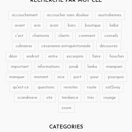
RECHERCHE PAR MOT CLÉ
accouchement
accoucher sans douleur
australiennes
avant
avis
avoir
bars
boutique
bébé
c'est
chamonix
clients
comment
conseils
culinaires
césarienne extrapéritonéale
découvrez
désir
endroit
entre
escarpins
faire
houches
important
informations
jonak
lanka
manipani
manquer
moment
nice
port
pour
pourquoi
qu'est-ce
questions
revisites
route
sat2way
scandinave
site
tendance
très
voyage
zoom
CATEGORIES