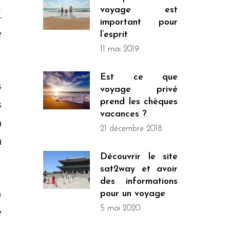
voyage est
.
important pour
e
l’esprit
11 mai 2019
Est ce que
s
voyage privé
prend les chèques
s
vacances ?
n
21 décembre 2018
u
Découvrir le site
sat2way et avoir
des informations
n
pour un voyage
5 mai 2020
e