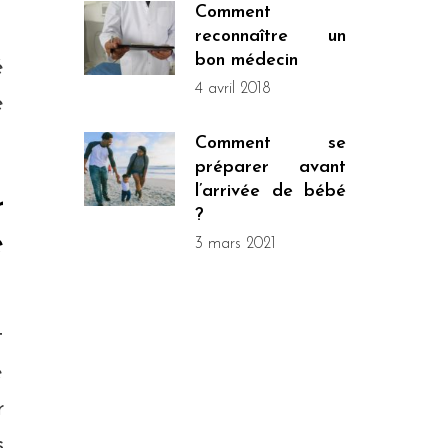
Comment
reconnaître un
bon médecin
é
4 avril 2018
e
Comment se
préparer avant
l’arrivée de bébé
r
?
e
3 mars 2021
t
e
r
s