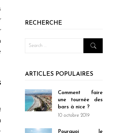
s
r
RECHERCHE
r
n
e
ARTICLES POPULAIRES
s
Comment faire
une tournée des
bars à nice ?
t
10 octobre 2019
a
e
Pourquoi le