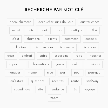
RECHERCHE PAR MOT CLÉ
accouchement
accoucher sans douleur
australiennes
avant
avis
avoir
bars
boutique
bébé
c'est
chamonix
clients
comment
conseils
culinaires
césarienne extrapéritonéale
découvrez
désir
endroit
entre
escarpins
faire
houches
important
informations
jonak
lanka
manipani
manquer
moment
nice
port
pour
pourquoi
qu'est-ce
questions
revisites
route
sat2way
scandinave
site
tendance
très
voyage
zoom